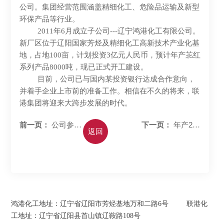
公司。集团经营范围涵盖精细化工、危险品运输及新型
环保产品等行业。
2011年6月成立子公司---辽宁鸿港化工有限公司。
新厂区位于辽阳国家芳烃及精细化工高新技术产业化基
地，占地100亩，计划投资3亿元人民币，预计年产苝红
系列产品8000吨，现已正式开工建设。
目前，公司已与国内某投资银行达成合作意向，
并着手企业上市前的准备工作。相信在不久的将来，联
港集团将迎来大跨步发展的时代。
公司参加
年产200
前一页：
下一页：
返回
欧洲（纽伦堡）国
吨3,5-二甲基苯胺...
际涂料...
​鸿港化工地址：辽宁省辽阳市芳烃基地万和二路6号 联港化
工地址：辽宁省辽阳县首山镇辽鞍路108号