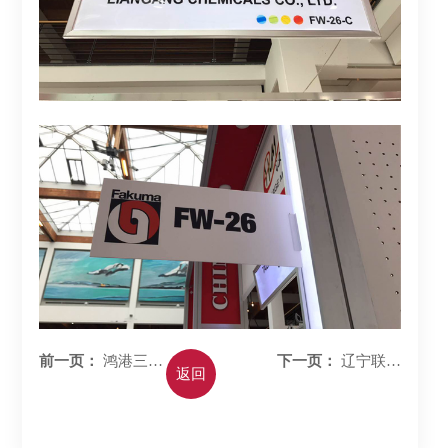
鸿港三体
辽宁联港
前一页：
下一页：
返回
系证书
染料化工有限公司
土壤检...