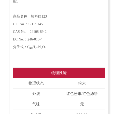
能。
商品名称：颜料红123
C.I. No.：C.I.71145
CAS No.：24108-89-2
EC No.：246-018-4
分子式：C
H
N
O
40
26
2
6
物理性能
物理状态
粉末
外观
红色粉末/红色滤饼
气味
无